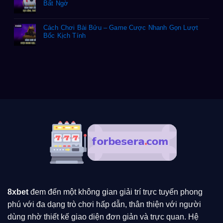
Bất Ngờ
Cách Chơi Bài Bửu – Game Cược Nhanh Gọn Lượt
Bốc Kịch Tính
8xbet
đem đến một không gian giải trí trực tuyến phong
phú với đa dạng trò chơi hấp dẫn, thân thiện với người
dùng nhờ thiết kế giao diện đơn giản và trực quan. Hệ