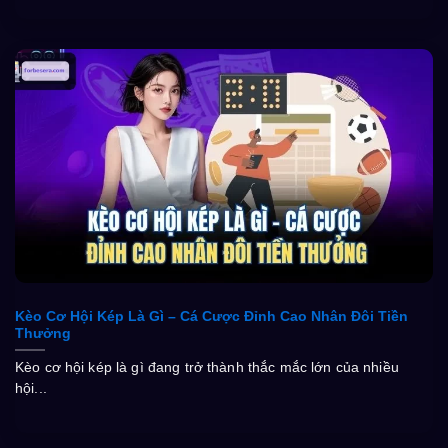
Kèo Cơ Hội Kép Là Gì – Cá Cược Đỉnh Cao Nhân Đôi Tiền
Thưởng
Kèo cơ hội kép là gì đang trở thành thắc mắc lớn của nhiều
hội...