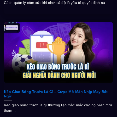
Cách quản lý cảm xúc khi chơi cá độ là yếu tố quyết định sự...
Kèo Giao Bóng Trước Là Gì – Cược Mở Màn Nhịp May Bất
Ngờ
Kèo giao bóng trước là gì thường tạo thắc mắc cho hội viên mới
tham...