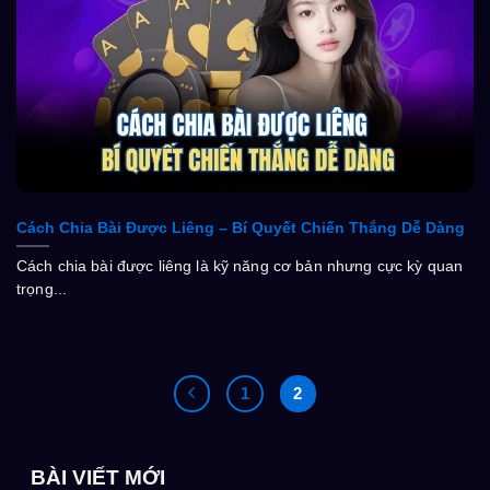
Cách Chia Bài Được Liêng – Bí Quyết Chiến Thắng Dễ Dàng
Cách chia bài được liêng là kỹ năng cơ bản nhưng cực kỳ quan
trọng...
1
2
BÀI VIẾT MỚI