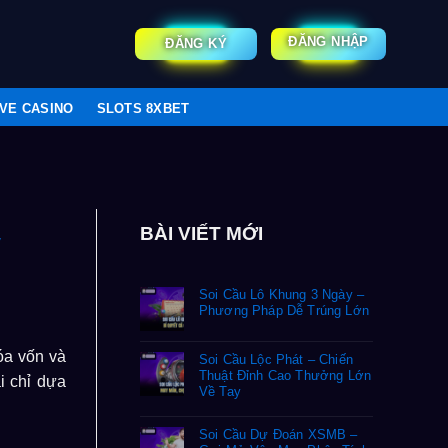
ĐĂNG NHẬP
ĐĂNG KÝ
IVE CASINO
SLOTS 8XBET
BÀI VIẾT MỚI
y
Soi Cầu Lô Khung 3 Ngày –
Phương Pháp Dễ Trúng Lớn
hóa vốn và
Soi Cầu Lộc Phát – Chiến
Thuật Đỉnh Cao Thưởng Lớn
i chỉ dựa
Về Tay
Soi Cầu Dự Đoán XSMB –