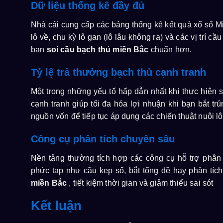
Dữ liệu thống kê đầy đủ
Nhà cái cung cấp các bảng thống kê kết quả xổ số Miề
lô về, chu kỳ lô gan (lô lâu không ra) và các vị trí c
bạn
soi cầu bạch thủ miền Bắc
chuẩn hơn.
Tỷ lệ trả thưởng bạch thủ cạnh tranh
Một trong những yếu tố hấp dẫn nhất khi thực hiện s
cạnh tranh giúp tối đa hóa lợi nhuận khi bạn bắt tr
nguồn vốn để tiếp tục áp dụng các chiến thuật nuôi l
Công cụ phân tích chuyên sâu
Nền tảng thường tích hợp các công cụ hỗ trợ phân t
phức tạp như cầu kẹp số, bắt tổng đề hay phân tíc
miền Bắc
, tiết kiệm thời gian và giảm thiểu sai sót
Kết luận