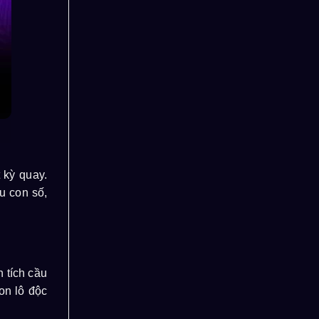
 kỳ quay.
u con số,
n tích cầu
on lô độc