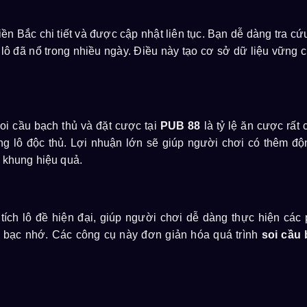
n Bắc chi tiết và được cập nhật liên tục. Bạn dễ dàng tra cứu
ầu lô đã nổ trong nhiều ngày. Điều này tạo cơ sở dữ liệu vững 
oi cầu bạch thủ và đặt cược tại
PUB 88
là tỷ lệ ăn cược rất 
úng lô độc thủ. Lợi nhuận lớn sẽ giúp người chơi có thêm độ
ô khung hiệu quả.
ích lô đề hiện đại, giúp người chơi dễ dàng thực hiện các 
h bạc nhớ. Các công cụ này đơn giản hóa quá trình
soi cầu 