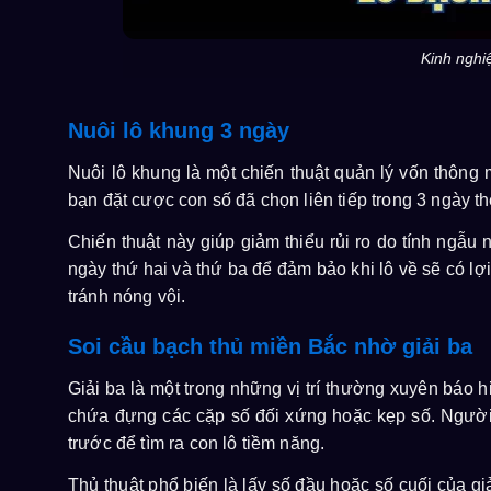
Kinh nghi
Nuôi lô khung 3 ngày
Nuôi lô khung là một chiến thuật quản lý vốn thông 
bạn đặt cược con số đã chọn liên tiếp trong 3 ngày the
Chiến thuật này giúp giảm thiểu rủi ro do tính ngẫu
ngày thứ hai và thứ ba để đảm bảo khi lô về sẽ có lợi
tránh nóng vội.
Soi cầu bạch thủ miền Bắc nhờ giải ba
Giải ba là một trong những vị trí thường xuyên báo h
chứa đựng các cặp số đối xứng hoặc kẹp số. Người
trước để tìm ra con lô tiềm năng.
Thủ thuật phổ biến là lấy số đầu hoặc số cuối của g