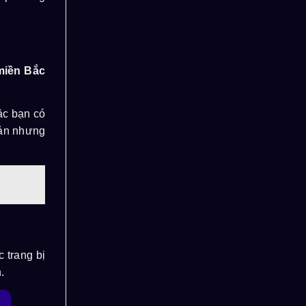
miền Bắc
ặc bạn có
iản nhưng
 trang bị
.