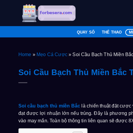
Skip
to
content
QUAY SỐ
THỂ THAO
M
Home
»
Mẹo Cá Cược
»
Soi Cầu Bạch Thủ Miền Bắc
Soi Cầu Bạch Thủ Miền Bắc 
Soi cầu bạch thủ miền Bắc
là chiến thuật đặt cược
đạt được lợi nhuận lớn nếu trúng. Đây là phương phá
vào may mắn. Toàn bộ thông tin liên quan sẽ được 