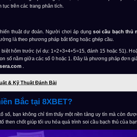
tục trên các trang phân tích.
ọi chiến thuật dự đoán. Người chơi áp dụng
soi cầu bạch thủ 
 thường là theo phương pháp bắt tổng hoặc ghép cầu.
ặc biệt hôm trước (ví dụ: 1+2+3+4+5=15, đánh 15 hoặc 51). Ho
con số nằm giữa các số 0 hoặc 1. Đây là phương pháp đơn g
esera.com
.
ật & Kỹ Thuật Đánh Bài
miền Bắc tại 8XBET?
ổ số, bạn không chỉ tìm thấy một nền tảng uy tín mà còn được
ố then chốt giúp tối ưu hóa quá trình soi cầu bạch thủ của bạn