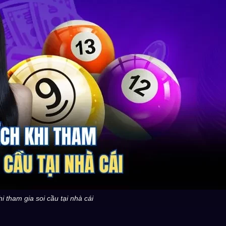
hi tham gia soi cầu tại nhà cái