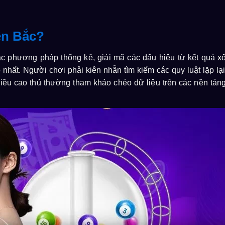
ền Bắc?
các phương pháp thống kê, giải mã các dấu hiệu từ kết quả x
 nhất. Người chơi phải kiên nhẫn tìm kiếm các quy luật lặp lạ
hiều cao thủ thường tham khảo chéo dữ liệu trên các nền tản