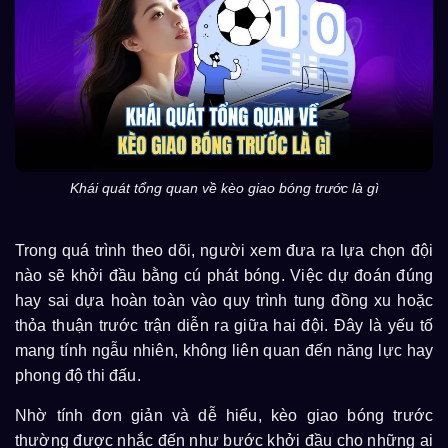
Khái quát tổng quan về kèo giao bóng trước là gì
Trong quá trình theo dõi, người xem đưa ra lựa chọn đội
nào sẽ khởi đầu bằng cú phát bóng. Việc dự đoán đúng
hay sai dựa hoàn toàn vào quy trình tung đồng xu hoặc
thỏa thuận trước trận diễn ra giữa hai đội. Đây là yếu tố
mang tính ngẫu nhiên, không liên quan đến năng lực hay
phong độ thi đấu.
Nhờ tính đơn giản và dễ hiểu, kèo giao bóng trước
thường được nhắc đến như bước khởi đầu cho những ai