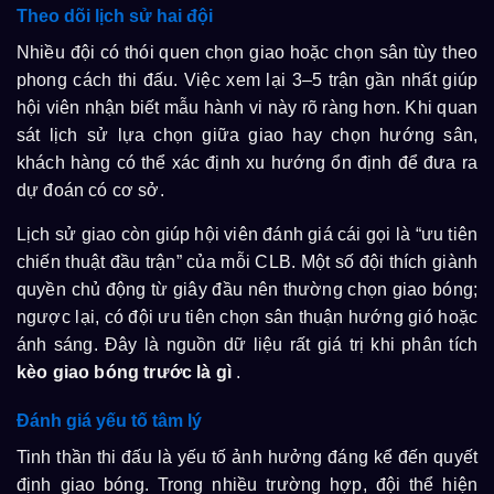
Theo dõi lịch sử hai đội
Nhiều đội có thói quen chọn giao hoặc chọn sân tùy theo
phong cách thi đấu. Việc xem lại 3–5 trận gần nhất giúp
hội viên nhận biết mẫu hành vi này rõ ràng hơn. Khi quan
sát lịch sử lựa chọn giữa giao hay chọn hướng sân,
khách hàng có thể xác định xu hướng ổn định để đưa ra
dự đoán có cơ sở.
Lịch sử giao còn giúp hội viên đánh giá cái gọi là “ưu tiên
chiến thuật đầu trận” của mỗi CLB. Một số đội thích giành
quyền chủ động từ giây đầu nên thường chọn giao bóng;
ngược lại, có đội ưu tiên chọn sân thuận hướng gió hoặc
ánh sáng. Đây là nguồn dữ liệu rất giá trị khi phân tích
kèo giao bóng trước là gì
.
Đánh giá yếu tố tâm lý
Tinh thần thi đấu là yếu tố ảnh hưởng đáng kể đến quyết
định giao bóng. Trong nhiều trường hợp, đội thể hiện