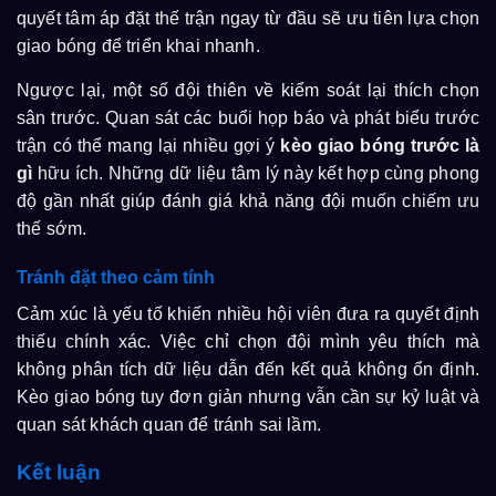
quyết tâm áp đặt thế trận ngay từ đầu sẽ ưu tiên lựa chọn
giao bóng để triển khai nhanh.
Ngược lại, một số đội thiên về kiểm soát lại thích chọn
sân trước. Quan sát các buổi họp báo và phát biểu trước
trận có thể mang lại nhiều gợi ý
kèo giao bóng trước là
gì
hữu ích. Những dữ liệu tâm lý này kết hợp cùng phong
độ gần nhất giúp đánh giá khả năng đội muốn chiếm ưu
thế sớm.
Tránh đặt theo cảm tính
Cảm xúc là yếu tố khiến nhiều hội viên đưa ra quyết định
thiếu chính xác. Việc chỉ chọn đội mình yêu thích mà
không phân tích dữ liệu dẫn đến kết quả không ổn định.
Kèo giao bóng tuy đơn giản nhưng vẫn cần sự kỷ luật và
quan sát khách quan để tránh sai lầm.
Kết luận