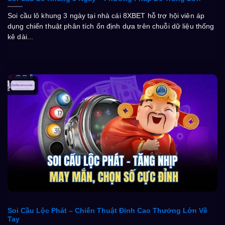
Soi cầu lô khung 3 ngày tại nhà cái 8XBET hỗ trợ hội viên áp
dụng chiến thuật phân tích ổn định dựa trên chuỗi dữ liệu thống
kê dài...
Soi Cầu Lộc Phát – Chiến Thuật Đỉnh Cao Thưởng Lớn Về
Tay