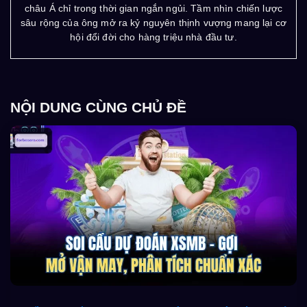
châu Á chỉ trong thời gian ngắn ngủi. Tầm nhìn chiến lược
sâu rộng của ông mở ra kỷ nguyên thịnh vượng mang lại cơ
hội đổi đời cho hàng triệu nhà đầu tư.
NỘI DUNG CÙNG CHỦ ĐỀ