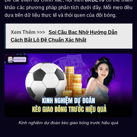
khảo các phương pháp phân tích dưới đây. Mỗi mẹo đều
dựa trên dữ liệu thực tế và thói quen của đội bóng.
Xem Thêm >>>
Soi Cầu Bạc Nhớ Hướng Dẫn
Cách Bắt Lô Đề Chuẩn Xác Nhất
Kinh nghiệm dự đoán kèo giao bóng trước hiệu quả